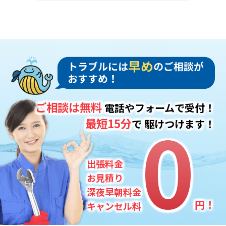
ご相談は無料
電話やフォームで受付！
0
0
最短15分
で
駆けつけます！
出張料金
お見積り
深夜早朝料金
円！
キャンセル料