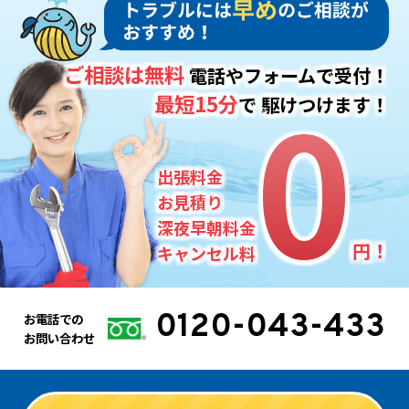
ご相談は無料
電話やフォームで受付！
0
0
最短15分
で
駆けつけます！
出張料金
お見積り
深夜早朝料金
円！
キャンセル料
0120-043-433
お電話での
お問い合わせ