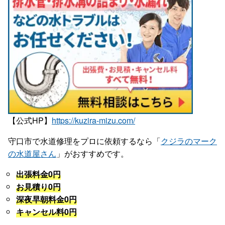
【公式HP】
https://kuzira-mizu.com/
守口市で水道修理をプロに依頼するなら「
クジラのマーク
の水道屋さん
」がおすすめです。
出張料金0円
お見積り0円
深夜早朝料金0円
キャンセル料0円