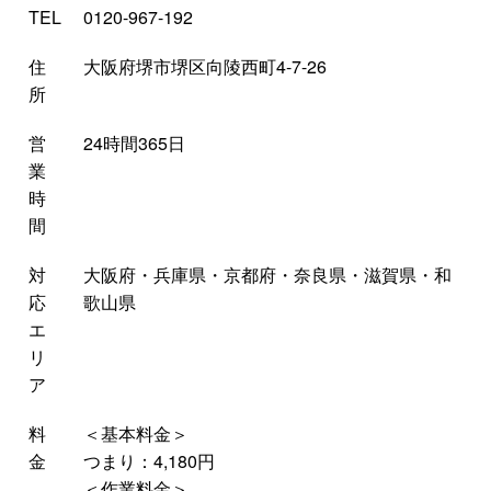
TEL
0120-967-192
住
大阪府堺市堺区向陵西町4-7-26
所
営
24時間365日
業
時
間
対
大阪府・兵庫県・京都府・奈良県・滋賀県・和
応
歌山県
エ
リ
ア
料
＜基本料金＞
金
つまり：4,180円
＜作業料金＞