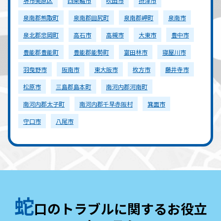
堺市美原区
四条畷市
吹田市
摂津市
泉南郡熊取町
泉南郡田尻町
泉南郡岬町
泉南市
泉北郡忠岡町
高石市
高槻市
大東市
豊中市
豊能郡豊能町
豊能郡能勢町
富田林市
寝屋川市
羽曳野市
阪南市
東大阪市
枚方市
藤井寺市
松原市
三島郡島本町
南河内郡河南町
南河内郡太子町
南河内郡千早赤阪村
箕面市
守口市
八尾市
蛇
口のトラブルに関するお役立