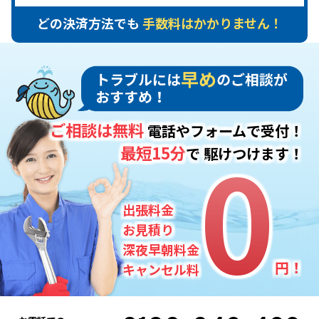
どの決済方法でも
手数料はかかりません！
ご相談は無料
電話やフォームで受付！
0
0
最短15分
で
駆けつけます！
出張料金
お見積り
深夜早朝料金
円！
キャンセル料