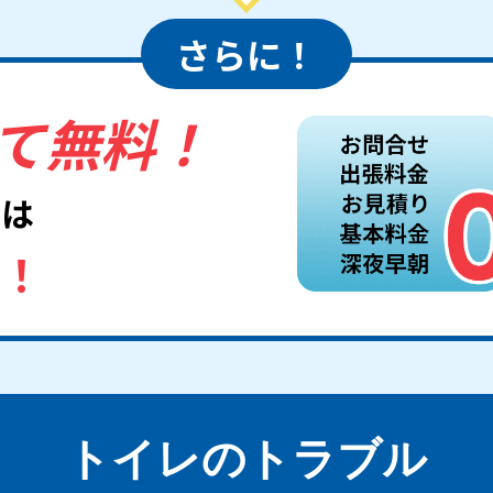
さらに！
て無料！
用は
ん！
トイレのトラブル