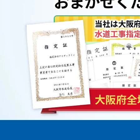
おまかせ
く
当社は大阪
水道工事指
大阪府全