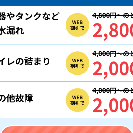
器やタンクなど
4,800円〜
2,80
WEB
水漏れ
割引で
4,000円〜
2,00
イレの詰まり
WEB
割引で
4,000円〜
2,00
の他故障
WEB
割引で