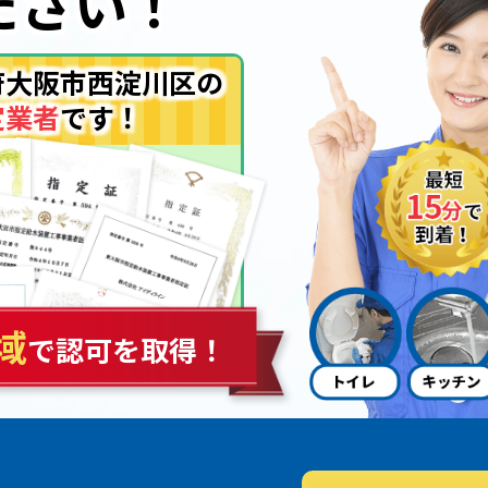
ださい！
府大阪市西淀川区の
定業者
です！
域
で認可を取得！