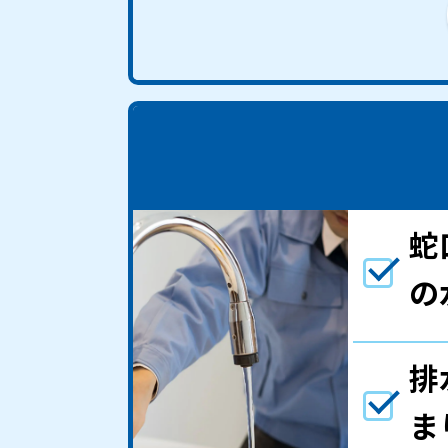
蛇
の
排
ま