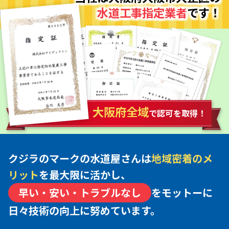
水道工事指定業者
です！
大阪府全域
で認可を取得！
クジラのマークの水道屋さんは
地域密着のメ
リット
を最大限に活かし、
早い・安い・トラブルなし
をモットーに
日々技術の向上に努めています。