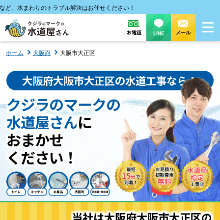
まわりのトラブル解決はお任せください！
お電話
メール
LINE
ホーム
大阪府
大阪市大正区
大阪府大阪市大正区の水道工事なら！
クジラのマークの
水道屋さん
に
おまかせ
ください！
当社は大阪府大阪市大正区の