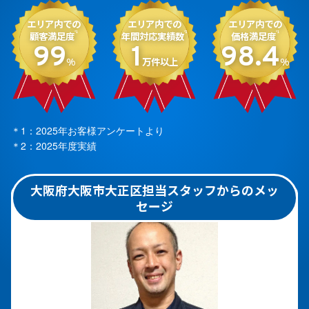
エリア内での
エリア内での
エリア内での
顧客満足度
年間対応実績数
価格満足度
*1
*2
*1
99
1
98.4
%
万件以上
%
＊1：2025年お客様アンケートより
＊2：2025年度実績
大阪府大阪市大正区担当スタッフからのメッ
セージ