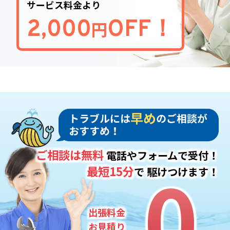
サービス料金より
2,000
OFF！
円
ご相談は無料
電話やフォームで受付！
0
0
最短15分
で
駆けつけます！
出張料金
お見積り