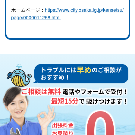
ホームページ：
https://www.city.osaka.lg.jp/kensetsu/
page/0000011258.html
ご相談は無料
電話やフォームで受付！
0
0
最短15分
で
駆けつけます！
出張料金
お見積り