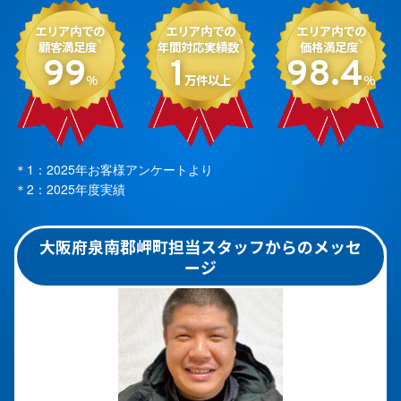
エリア内での
エリア内での
エリア内での
顧客満足度
年間対応実績数
価格満足度
*1
*2
*1
99
1
98.4
%
万件以上
%
＊1：2025年お客様アンケートより
＊2：2025年度実績
大阪府泉南郡岬町担当スタッフからのメッセ
ージ