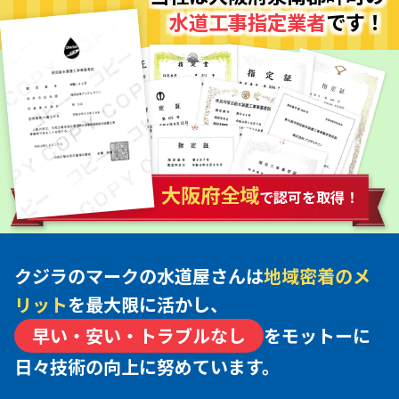
水道工事指定業者
です！
大阪府全域
で認可を取得！
クジラのマークの水道屋さんは
地域密着のメ
リット
を最大限に活かし、
早い・安い・トラブルなし
をモットーに
日々技術の向上に努めています。