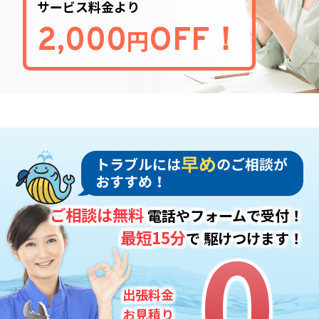
サービス料金より
2,000
OFF！
円
ご相談は無料
電話やフォームで受付！
0
0
最短15分
で
駆けつけます！
出張料金
お見積り