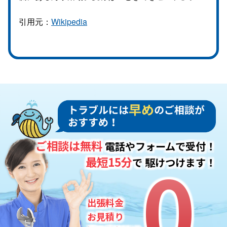
引用元：
Wikipedia
ご相談は無料
電話やフォームで受付！
0
0
最短15分
で
駆けつけます！
出張料金
お見積り