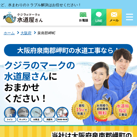
まわりのトラブル解決はお任せください！
お電話
メール
LINE
ホーム
大阪府
泉南郡岬町
大阪府泉南郡岬町の水道工事なら！
クジラのマークの
水道屋さん
に
おまかせ
ください！
当社は大阪府泉南郡岬町の