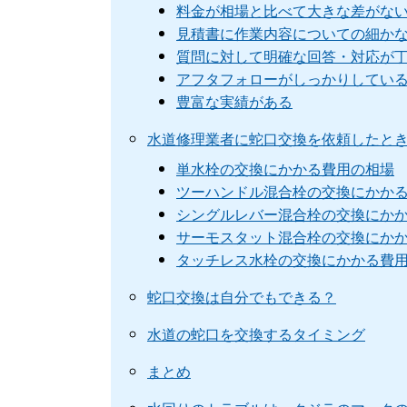
料金が相場と比べて大きな差がな
見積書に作業内容についての細か
質問に対して明確な回答・対応が
アフタフォローがしっかりしてい
豊富な実績がある
水道修理業者に蛇口交換を依頼したと
単水栓の交換にかかる費用の相場
ツーハンドル混合栓の交換にかか
シングルレバー混合栓の交換にか
サーモスタット混合栓の交換にか
タッチレス水栓の交換にかかる費
蛇口交換は自分でもできる？
水道の蛇口を交換するタイミング
まとめ