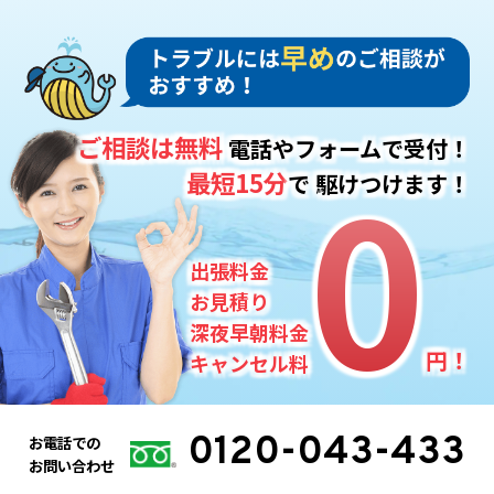
ご相談は無料
電話やフォームで受付！
0
0
最短15分
で
駆けつけます！
出張料金
お見積り
深夜早朝料金
円！
キャンセル料
0120-043-433
お電話での
お問い合わせ