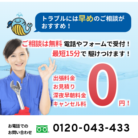
ご相談は無料
電話やフォームで受付！
0
0
最短15分
で
駆けつけます！
出張料金
お見積り
深夜早朝料金
円！
キャンセル料
0120-043-433
お電話での
お問い合わせ