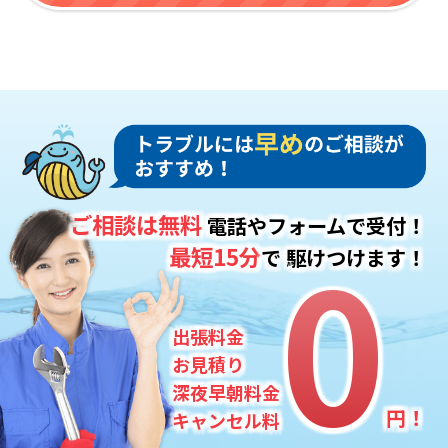
ご相談は無料
電話やフォームで受付！
0
0
最短15分
で
駆けつけます！
出張料金
お見積り
深夜早朝料金
円！
キャンセル料