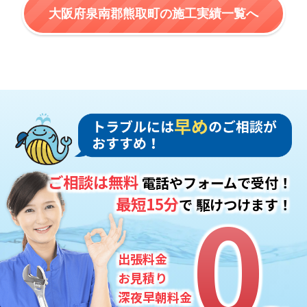
大阪府泉南郡熊取町の施工実績一覧へ
ご相談は無料
電話やフォームで受付！
0
0
最短15分
で
駆けつけます！
出張料金
お見積り
深夜早朝料金