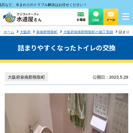
など、水まわりのトラブル解決はお任せください！
お電話
メール
LINE
ホーム
大阪府
泉南郡熊取町
大阪府泉南郡熊取町の施工実績
詰まりや
詰まりやすくなったトイレの交換
大阪府泉南郡熊取町
公開日：2023.5.29