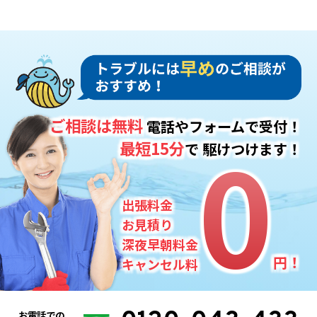
ご相談は無料
電話やフォームで受付！
0
0
最短15分
で
駆けつけます！
出張料金
お見積り
深夜早朝料金
円！
キャンセル料
お電話での