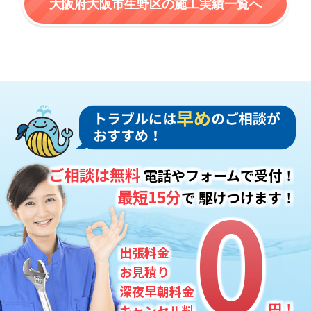
大阪府大阪市生野区の施工実績一覧へ
ご相談は無料
電話やフォームで受付！
0
0
最短15分
で
駆けつけます！
出張料金
お見積り
深夜早朝料金
円！
キャンセル料