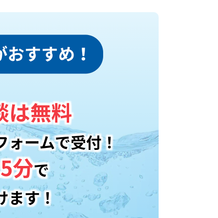
談は無料
フォームで受付！
5分
で
けます！