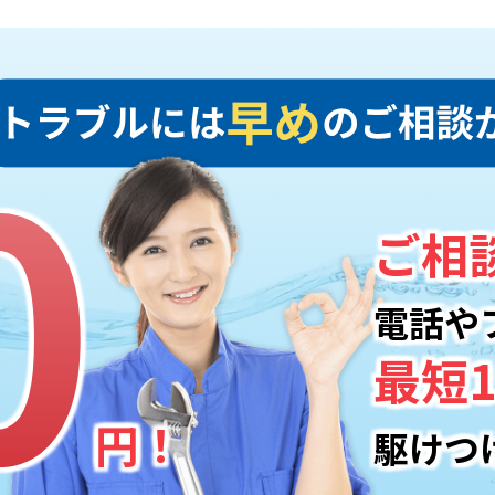
0
0
ご相
電話や
最短1
円！
駆けつ