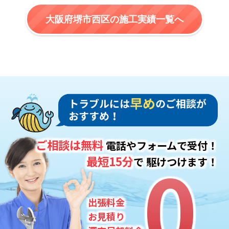
大阪府堺市西区の施工実績一覧へ
ご相談は無料
電話やフォームで受付！
0
0
最短15分
で
駆けつけます！
出張料金
お見積り