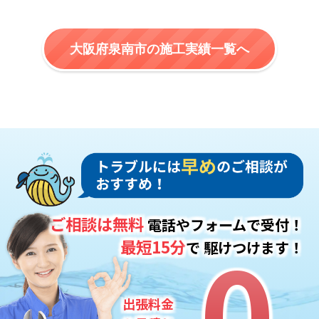
大阪府泉南市の施工実績一覧へ
ご相談は無料
電話やフォームで受付！
0
0
最短15分
で
駆けつけます！
出張料金