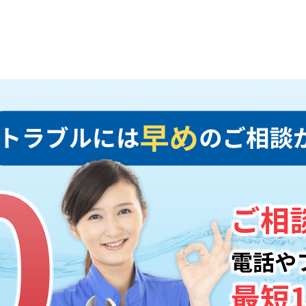
0
0
ご相
電話や
最短1