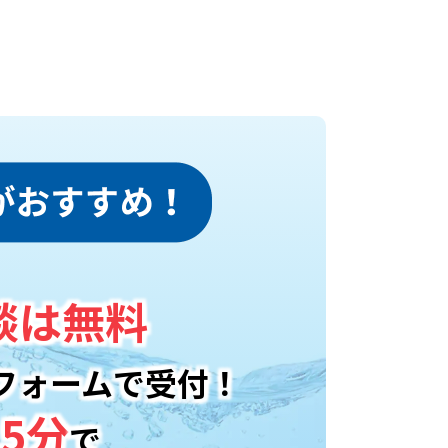
談は無料
フォームで受付！
5分
で