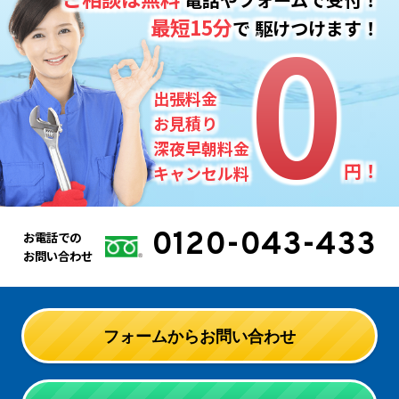
0
0
最短15分
で
駆けつけます！
出張料金
お見積り
深夜早朝料金
円！
キャンセル料
0120-043-433
お電話での
お問い合わせ
フォームからお問い合わせ