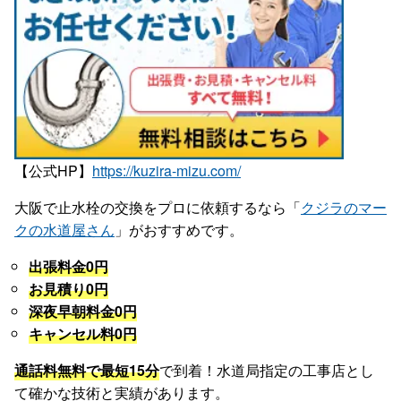
【公式HP】
https://kuzira-mizu.com/
大阪で止水栓の交換をプロに依頼するなら「
クジラのマー
クの水道屋さん
」がおすすめです。
出張料金0円
お見積り0円
深夜早朝料金0円
キャンセル料0円
通話料無料で最短15分
で到着！水道局指定の工事店とし
て確かな技術と実績があります。