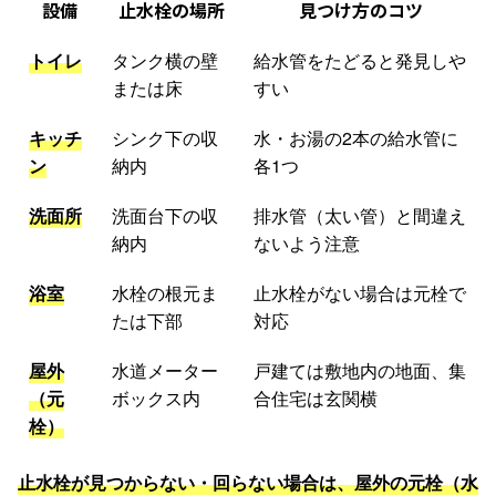
設備
止水栓の場所
見つけ方のコツ
トイレ
タンク横の壁
給水管をたどると発見しや
または床
すい
キッチ
シンク下の収
水・お湯の2本の給水管に
ン
納内
各1つ
洗面所
洗面台下の収
排水管（太い管）と間違え
納内
ないよう注意
浴室
水栓の根元ま
止水栓がない場合は元栓で
たは下部
対応
屋外
水道メーター
戸建ては敷地内の地面、集
（元
ボックス内
合住宅は玄関横
栓）
止水栓が見つからない・回らない場合は、屋外の元栓（水