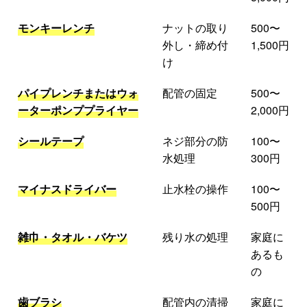
モンキーレンチ
ナットの取り
500〜
外し・締め付
1,500円
け
パイプレンチまたはウォ
配管の固定
500〜
ーターポンププライヤー
2,000円
シールテープ
ネジ部分の防
100〜
水処理
300円
マイナスドライバー
止水栓の操作
100〜
500円
雑巾・タオル・バケツ
残り水の処理
家庭に
あるも
の
歯ブラシ
配管内の清掃
家庭に