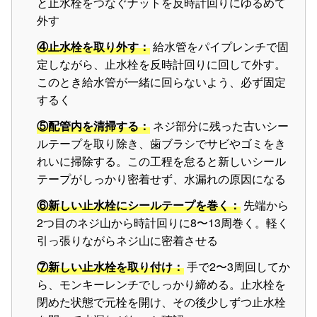
と止水栓をつなぐナットを反時計回りにゆるめて
外す
④止水栓を取り外す：
給水管をパイプレンチで固
定しながら、止水栓を反時計回りに回して外す。
このとき給水管が一緒に回らないよう、必ず固定
するく
⑤配管内を清掃する：
ネジ部分に残った古いシー
ルテープを取り除き、歯ブラシでサビやゴミをき
れいに掃除する。この工程を怠ると新しいシール
テープがしっかり密着せず、水漏れの原因になる
⑥新しい止水栓にシールテープを巻く：
先端から
2つ目のネジ山から時計回りに8〜13周巻く。軽く
引っ張りながらネジ山に密着させる
⑦新しい止水栓を取り付け：
手で2〜3周回してか
ら、モンキーレンチでしっかり締める。止水栓を
閉めた状態で元栓を開け、その後少しずつ止水栓