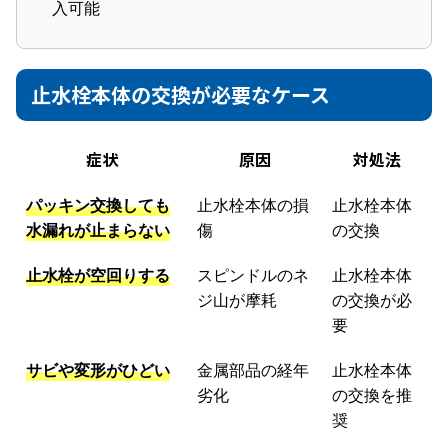
入可能
止水栓本体の交換が必要なケース
症状
原因
対処法
パッキン交換しても
止水栓本体の損
止水栓本体
水漏れが止まらない
傷
の交換
止水栓が空回りする
スピンドルのネ
止水栓本体
ジ山が摩耗
の交換が必
要
サビや変形がひどい
金属部品の経年
止水栓本体
劣化
の交換を推
奨