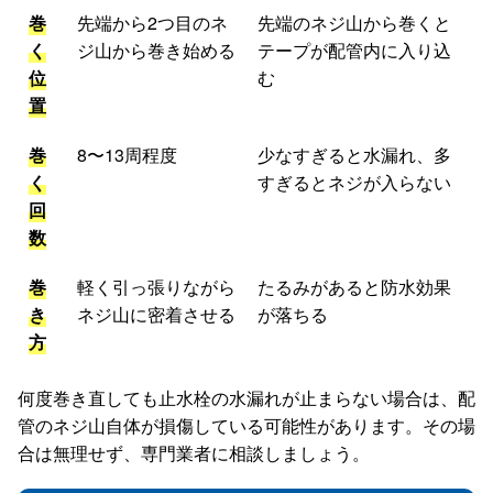
巻
先端から2つ目のネ
先端のネジ山から巻くと
く
ジ山から巻き始める
テープが配管内に入り込
位
む
置
巻
8〜13周程度
少なすぎると水漏れ、多
く
すぎるとネジが入らない
回
数
巻
軽く引っ張りながら
たるみがあると防水効果
き
ネジ山に密着させる
が落ちる
方
何度巻き直しても止水栓の水漏れが止まらない場合は、配
管のネジ山自体が損傷している可能性があります。その場
合は無理せず、専門業者に相談しましょう。