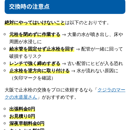
交換時の注意点
絶対にやってはいけないこと
は以下のとおりです。
元栓を閉めずに作業する
→ 大量の水が噴き出し、床や
周囲が水浸しに
給水管を固定せず止水栓を回す
→ 配管が一緒に回って
破損するリスク
レンチで強く締めすぎる
→ 古い配管にヒビが入る恐れ
止水栓を逆方向に取り付ける
→ 水が流れない原因に
（矢印マークを確認）
大阪で止水栓の交換をプロに依頼するなら「
クジラのマー
クの水道屋さん
」がおすすめです。
出張料金0円
お見積り0円
深夜早朝料金0円