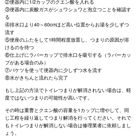
②便器内に1/2カップのクエン酸を入れる
③便器内に炭酸ガスがシュワシュワと泡立つことを確認す
る
④排水口より40～60cmほど高い位置からお湯を少しずつ
流す
⑤便座のふたをして1時間程度放置し、つまりの原因が溶
けるのを待つ
⑥仕上げにラバーカップで排水口を吸引する（ラバーカッ
プがある場合のみ）
⑦バケツを使って便器内に少しずつ水を流す
⑧水がきちんと流れたら完了
もし上記の方法でトイレつまりが解消されない場合は、軽
度ではないつまりの可能性が高いです。
その時は重曹とクエン酸の容量を1カップに増やして、同
じ工程を繰り返してつまり解消を行ってください。それで
もトイレつまりが解消しない場合は修理業者に依頼しまし
ょう。