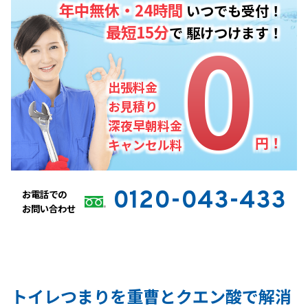
年中無休・24時間
いつでも受付！
0
0
最短15分
で
駆けつけます！
出張料金
お見積り
深夜早朝料金
円！
キャンセル料
0120-043-433
お電話での
お問い合わせ
トイレつまりを重曹とクエン酸で解消