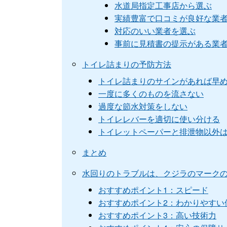
水道局指定工事店から選ぶ
実績豊富で口コミが良好な業
対応のいい業者を選ぶ
事前に見積書の提示がある業
トイレ詰まりの予防方法
トイレ詰まりのサインがあれば早
一度に多くのものを流さない
過度な節水対策をしない
トイレレバーを適切に使い分ける
トイレットペーパーと排泄物以外
まとめ
水回りのトラブルは、クジラのマーク
おすすめポイント1：スピード
おすすめポイント2：わかりやすい
おすすめポイント3：高い技術力