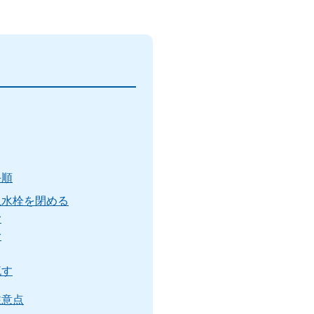
手順
止水栓を閉める
む
む
流す
注意点