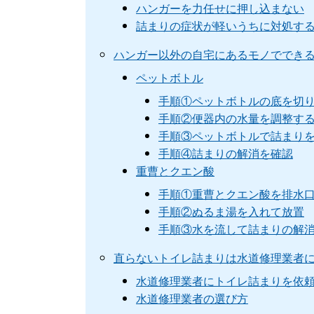
ハンガーを力任せに押し込まない
詰まりの症状が軽いうちに対処す
ハンガー以外の自宅にあるモノででき
ペットボトル
手順①ペットボトルの底を切
手順②便器内の水量を調整す
手順③ペットボトルで詰まり
手順④詰まりの解消を確認
重曹とクエン酸
手順①重曹とクエン酸を排水
手順②ぬるま湯を入れて放置
手順③水を流して詰まりの解
直らないトイレ詰まりは水道修理業者
水道修理業者にトイレ詰まりを依
水道修理業者の選び方