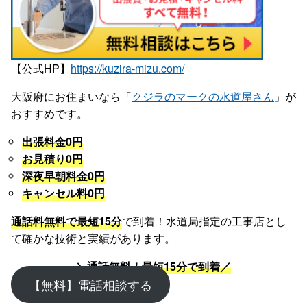
【公式HP】
https://kuzira-mizu.com/
大阪府にお住まいなら「
クジラのマークの水道屋さん
」が
おすすめです。
出張料金0円
お見積り0円
深夜早朝料金0円
キャンセル料0円
通話料無料で最短15分
で到着！水道局指定の工事店とし
て確かな技術と実績があります。
＼通話無料！最短15分で到着／
【無料】電話相談する