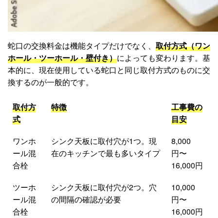
蛇口の交換料金は機能タイプだけでなく、
取付方式（ワン
ホール・ツーホール・壁付き）
によっても変わります。基
本的に、現在使用している蛇口と同じ取付方式のものに交
換するのが一般的です。
取付方
特徴
工事費の
式
目安
ワンホ
シンク天板に取付穴が1つ。現
8,000
ール混
在のキッチンで最も多いタイプ
円〜
合栓
16,000円
ツーホ
シンク天板に取付穴が2つ。穴
10,000
ール混
の間隔の確認が必要
円〜
合栓
16,000円