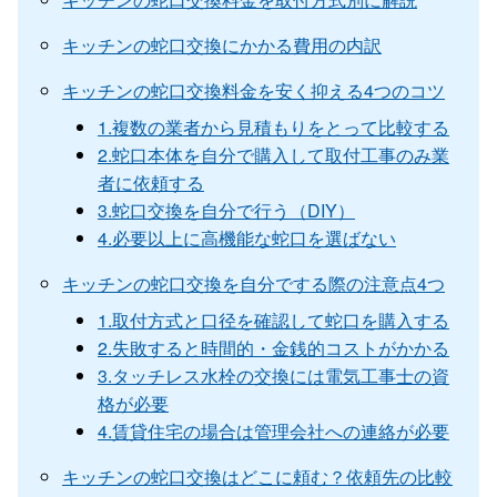
キッチンの蛇口交換にかかる費用の内訳
キッチンの蛇口交換料金を安く抑える4つのコツ
1.複数の業者から見積もりをとって比較する
2.蛇口本体を自分で購入して取付工事のみ業
者に依頼する
3.蛇口交換を自分で行う（DIY）
4.必要以上に高機能な蛇口を選ばない
キッチンの蛇口交換を自分でする際の注意点4つ
1.取付方式と口径を確認して蛇口を購入する
2.失敗すると時間的・金銭的コストがかかる
3.タッチレス水栓の交換には電気工事士の資
格が必要
4.賃貸住宅の場合は管理会社への連絡が必要
キッチンの蛇口交換はどこに頼む？依頼先の比較