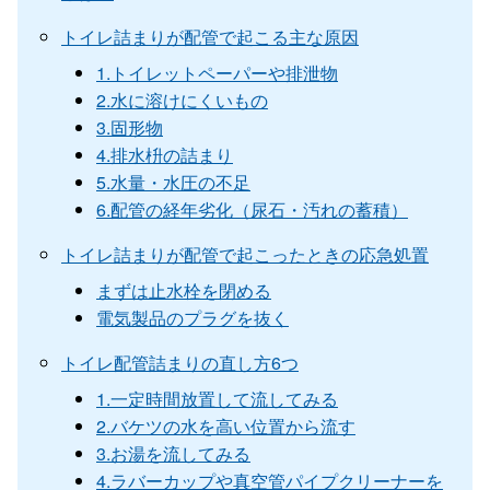
トイレ詰まりが配管で起こる主な原因
1.トイレットペーパーや排泄物
2.水に溶けにくいもの
3.固形物
4.排水枡の詰まり
5.水量・水圧の不足
6.配管の経年劣化（尿石・汚れの蓄積）
トイレ詰まりが配管で起こったときの応急処置
まずは止水栓を閉める
電気製品のプラグを抜く
トイレ配管詰まりの直し方6つ
1.一定時間放置して流してみる
2.バケツの水を高い位置から流す
3.お湯を流してみる
4.ラバーカップや真空管パイプクリーナーを