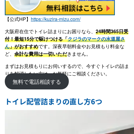
【公式HP】
https://kuzira-mizu.com/
大阪府在住でトイレ詰まりにお困りなら、
24時間365日受
付！最短15分で駆けつける「
クジラのマークの水道屋さ
ん
」がおすすめ
です。深夜早朝料金やお見積もり料金な
ど、
余計な費用は一切いただ
きません。
まずはお見積もりにお伺いするので、今すぐトイレの詰ま
りを解消したい方は、お気軽にご相談ください。
無料で電話相談する
トイレ配管詰まりの直し方6つ