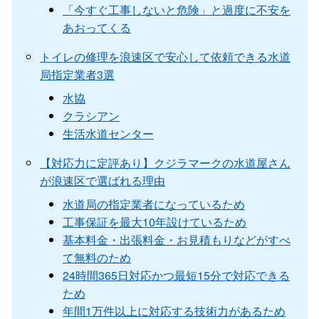
「今すぐ工事しないと危険」と過度に不安を
あおってくる
トイレの修理を浪速区で安心して依頼できる水道
局指定業者3選
水協
クラシアン
生活水道センター
【対応力に定評あり】クジラマークの水道屋さん
が浪速区で選ばれる理由
水道局の指定業者になっているため
工事保証を最大10年設けているため
基本料金・出張料金・お見積もりなどがすべ
て無料のため
24時間365日対応かつ最短15分で対応できる
ため
年間1万件以上に対応する技術力があるため