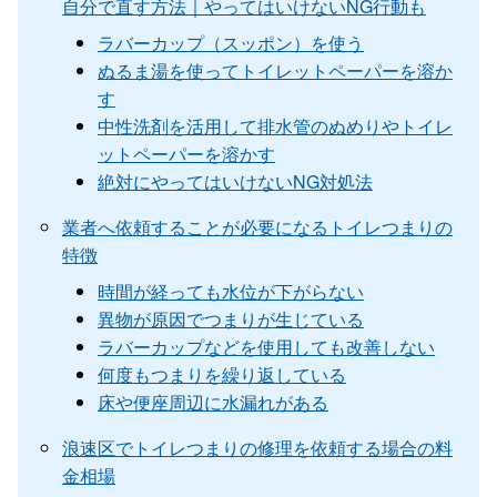
自分で直す方法｜やってはいけないNG行動も
ラバーカップ（スッポン）を使う
ぬるま湯を使ってトイレットペーパーを溶か
す
中性洗剤を活用して排水管のぬめりやトイレ
ットペーパーを溶かす
絶対にやってはいけないNG対処法
業者へ依頼することが必要になるトイレつまりの
特徴
時間が経っても水位が下がらない
異物が原因でつまりが生じている
ラバーカップなどを使用しても改善しない
何度もつまりを繰り返している
床や便座周辺に水漏れがある
浪速区でトイレつまりの修理を依頼する場合の料
金相場