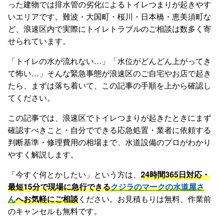
った建物では排水管の劣化によるトイレつまりが起きやす
いエリアです。難波・大国町・桜川・日本橋・恵美須町な
ど、浪速区内で実際にトイレトラブルのご相談は数多く寄
せられています。
「トイレの水が流れない…」「水位がどんどん上がってき
て怖い…」そんな緊急事態が浪速区のご自宅やお店で起き
たら、まずは落ち着いて、この記事の手順を上から確認し
てください。
この記事では、浪速区でトイレつまりが起きたときにまず
確認すべきこと・自分でできる応急処置・業者に依頼する
判断基準・修理費用の相場まで、水道設備のプロがわかり
やすく解説します。
「今すぐ何とかしたい」という方は、
24時間365日対応・
最短15分で現場に急行できる
クジラのマークの水道屋さ
ん
へお気軽にご相談
ください。お見積もりは無料、作業前
のキャンセルも無料です。