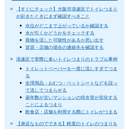
【すぐにチェック】大阪市浪速区でトイレつまり
が起きたときにまず確認すべきこと
水位がどこまで上がっているか確認する
水が引くかどうかをチェックする
異物を流した可能性があるか思い出す
賃貸・店舗の場合の連絡先を確認する
浪速区で実際に多いトイレつまりのトラブル事例
トイレットペーパーを一度に流しすぎてつま
る
生理用品・おむつ・ペットシートなどを誤っ
て流してつまらせる
築年数が古いマンションの排水管が劣化する
ことによるつまり
飲食店・店舗を利用する際にトイレがつまる
【身近なものでできる】軽度のトイレのつまりを