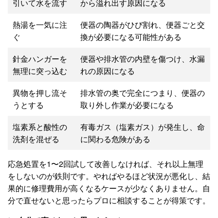
引いて水を流す
から溢れ出す原因になる
熱湯を一気に注
便器の陶器がひび割れ、便器ごと交
ぐ
換が必要になる可能性がある
針金ハンガーを
便器や排水管の内壁を傷つけ、水漏
無理に突っ込む
れの原因になる
異物を押し流そ
排水管の奥で完全につまり、便器の
うとする
取り外し作業が必要になる
塩素系と酸性の
有毒ガス（塩素ガス）が発生し、命
洗剤を混ぜる
に関わる危険がある
応急処置を1〜2回試して改善しなければ、それ以上無理
をしないのが鉄則です。やればやるほど状況が悪化し、結
果的に修理費用が高くなるケースが少なくありません。自
分で直せないと思ったらプロに相談することが得策です。