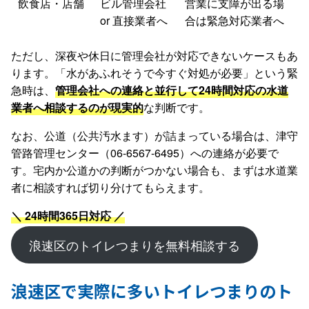
飲食店・店舗
ビル管理会社
営業に支障が出る場
or 直接業者へ
合は緊急対応業者へ
ただし、深夜や休日に管理会社が対応できないケースもあ
ります。「水があふれそうで今すぐ対処が必要」という緊
急時は、
管理会社への連絡と並行して24時間対応の水道
業者へ相談するのが現実的
な判断です。
なお、公道（公共汚水ます）が詰まっている場合は、津守
管路管理センター（06-6567-6495）への連絡が必要で
す。宅内か公道かの判断がつかない場合も、まずは水道業
者に相談すれば切り分けてもらえます。
＼ 24時間365日対応 ／
浪速区のトイレつまりを無料相談する
浪速区で実際に多いトイレつまりのト