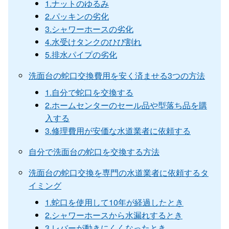
1.ナットのゆるみ
2.パッキンの劣化
3.シャワーホースの劣化
4.水受けタンクのひび割れ
5.排水パイプの劣化
洗面台の蛇口交換費用を安く済ませる3つの方法
1.自分で蛇口を交換する
2.ホームセンターのセール品や型落ち品を購
入する
3.修理費用が安価な水道業者に依頼する
自分で洗面台の蛇口を交換する方法
洗面台の蛇口交換を専門の水道業者に依頼するタ
イミング
1.蛇口を使用して10年が経過したとき
2.シャワーホースから水漏れするとき
3.レバーが動きにくくなったとき